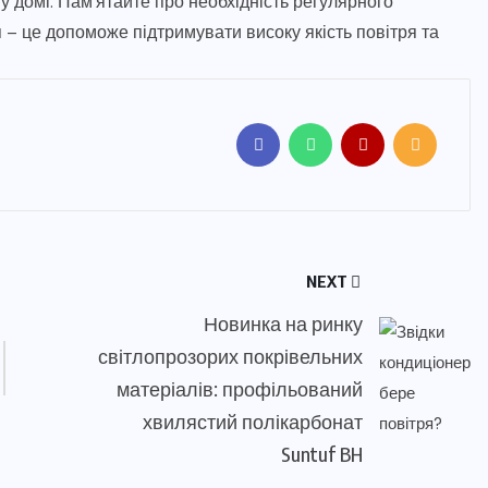
 домі. Пам’ятайте про необхідність регулярного
 – це допоможе підтримувати високу якість повітря та
NEXT
Новинка на ринку
світлопрозорих покрівельних
матеріалів: профільований
хвилястий полікарбонат
Suntuf BH