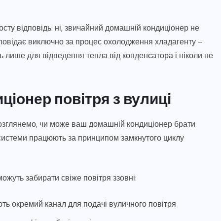
сту відповідь: ні, звичайний домашній кондиціонер не
ідповідає виключно за процес охолодження хладагенту –
ь лише для відведення тепла від конденсатора і ніколи не
ціонер повітря з вулиці
розглянемо, чи може ваш домашній кондиціонер брати
т-системи працюють за принципом замкнутого циклу
можуть забирати свіже повітря ззовні:
ють окремий канал для подачі вуличного повітря