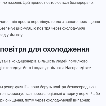
тепло назовні. Цей процес повторюється безперервно,
ічого – він просто переміщує тепло з вашого приміщення
безпечує циркуляцію повітря через охолоджуючі
ад у кімнату.
 повітря для охолодження
увачів кондиціонерів. Більшість людей помилково
, охолоджує його і подає до кімнати. Насправді все
 рециркуляції – вони беруть повітря безпосередньо з
тря засмоктується через спеціальні отвори у верхній або
ьтри очищення, потім через охолоджуючий випарник і