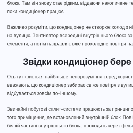
блока. Там він знову стає рідким, віддаючи накопичене 
поки кондиціонер працює.
Важливо розуміти, що кондиціонер не створює холод з н
на вулицю. Вентилятор всередині внутрішнього блока за
елементи, а потім направляє вже прохолодне повітря наз
Звідки кондиціонер бере
Ось тут криється найбільше непорозуміння серед корист
вважають, що кондиціонер забирає свіже повітря з вулиці
відбувається зовсім по-іншому.
Звичайні побутові сплит-системи працюють за принципом
того приміщення, де встановлений внутрішній блок. Пові
бічній частині внутрішнього блока, проходить через філ