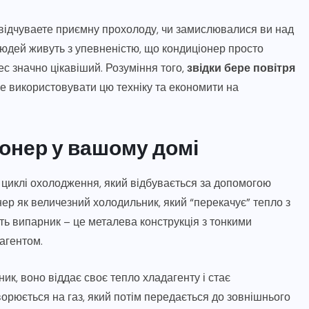
і відчуваете приємну прохолоду, чи замислювалися ви над
юдей живуть з упевненістю, що кондиціонер просто
ес значно цікавіший. Розуміння того,
звідки бере повітря
е використовувати цю техніку та економити на
онер у вашому домі
циклі охолодження, який відбувається за допомогою
нер як величезний холодильник, який “перекачує” тепло з
ить випарник – це металева конструкція з тонкими
агентом.
ик, воно віддає своє тепло хладагенту і стає
орюється на газ, який потім передається до зовнішнього