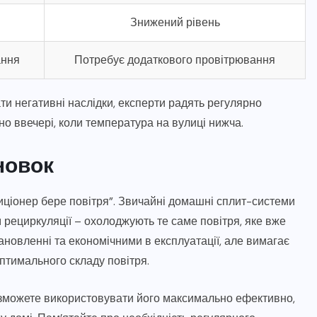
Знижений рівень
ання
Потребує додаткового провітрювання
ти негативні наслідки, експерти радять регулярно
о ввечері, коли температура на вулиці нижча.
новок
диціонер бере повітря”. Звичайні домашні сплит-системи
 рециркуляції – охолоджують те саме повітря, яке вже
тановленні та економічними в експлуатації, але вимагає
птимального складу повітря.
 зможете використовувати його максимально ефективно,