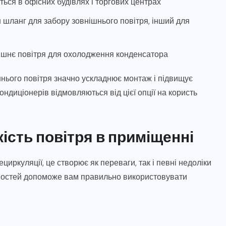
ься в офісних будівлях і торгових центрах
 шланг для забору зовнішнього повітря, інший для
нішнє повітря для охолодження конденсатора
нього повітря значно ускладнює монтаж і підвищує
ондиціонерів відмовляються від цієї опції на користь
ість повітря в приміщенні
иркуляції, це створює як переваги, так і певні недоліки
ливостей допоможе вам правильно використовувати