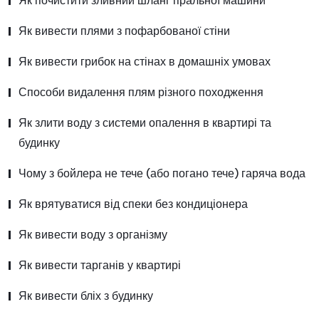
Як почистити зливний шланг пральної машини
Як вивести плями з пофарбованої стіни
Як вивести грибок на стінах в домашніх умовах
Способи видалення плям різного походження
Як злити воду з системи опалення в квартирі та
будинку
Чому з бойлера не тече (або погано тече) гаряча вода
Як врятуватися від спеки без кондиціонера
Як вивести воду з організму
Як вивести тарганів у квартирі
Як вивести бліх з будинку