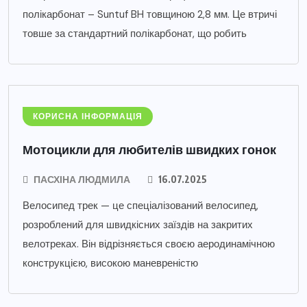
полікарбонат – Suntuf BH товщиною 2,8 мм. Це втричі
товше за стандартний полікарбонат, що робить
КОРИСНА ІНФОРМАЦІЯ
Мотоцикли для любителів швидких гонок
ПАСХІНА ЛЮДМИЛА
16.07.2025
Велосипед трек — це спеціалізований велосипед,
розроблений для швидкісних заїздів на закритих
велотреках. Він відрізняється своєю аеродинамічною
конструкцією, високою маневреністю