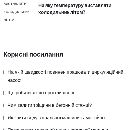
На яку температуру виставляти
холодильник літом?
Корисні посилання
На якій швидкості повинен працювати циркуляційний
насос?
Що робити, якщо просіли двері
Чим залити тріщини в бетонній стяжці?
Як злити воду з пральної машини самостійно