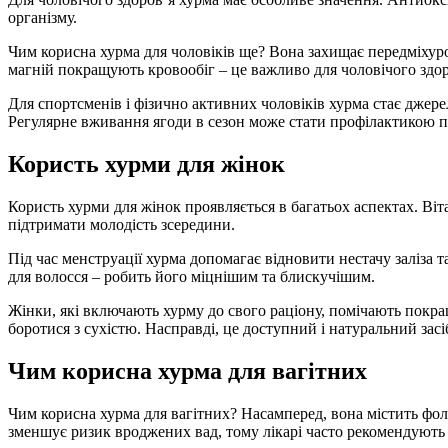
організму.
Чим корисна хурма для чоловіків ще? Вона захищає передміхуро
магній покращують кровообіг – це важливо для чоловічого здоро
Для спортсменів і фізично активних чоловіків хурма стає джере
Регулярне вживання ягоди в сезон може стати профілактикою п
Користь хурми для жінок
Користь хурми для жінок проявляється в багатьох аспектах. Віт
підтримати молодість зсередини.
Під час менструації хурма допомагає відновити нестачу заліза
для волосся – робить його міцнішим та блискучішим.
Жінки, які включають хурму до свого раціону, помічають покра
боротися з сухістю. Насправді, це доступний і натуральний засі
Чим корисна хурма для вагітних
Чим корисна хурма для вагітних? Насамперед, вона містить фол
зменшує ризик вроджених вад, тому лікарі часто рекомендують її