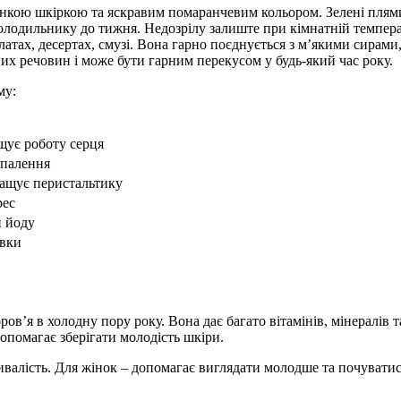
нкою шкіркою та яскравим помаранчевим кольором. Зелені плями 
лодильнику до тижня. Недозрілу залиште при кімнатній температ
тах, десертах, смузі. Вона гарно поєднується з м’якими сирами,
них речовин і може бути гарним перекусом у будь-який час року.
му:
щує роботу серця
апалення
ращує перистальтику
рес
и йоду
івки
ов’я в холодну пору року. Вона дає багато вітамінів, мінералів т
опомагає зберігати молодість шкіри.
валість. Для жінок – допомагає виглядати молодше та почуватися 