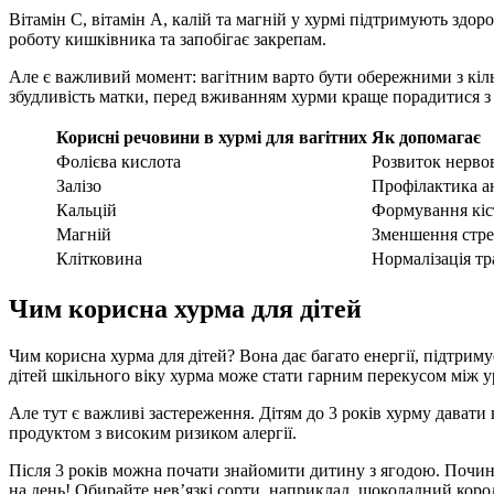
Вітамін С, вітамін А, калій та магній у хурмі підтримують здоро
роботу кишківника та запобігає закрепам.
Але є важливий момент: вагітним варто бути обережними з кільк
збудливість матки, перед вживанням хурми краще порадитися з 
Корисні речовини в хурмі для вагітних
Як допомагає
Фолієва кислота
Розвиток нерво
Залізо
Профілактика а
Кальцій
Формування кіс
Магній
Зменшення стрес
Клітковина
Нормалізація т
Чим корисна хурма для дітей
Чим корисна хурма для дітей? Вона дає багато енергії, підтрим
дітей шкільного віку хурма може стати гарним перекусом між 
Але тут є важливі застереження. Дітям до 3 років хурму дават
продуктом з високим ризиком алергії.
Після 3 років можна почати знайомити дитину з ягодою. Починай
на день! Обирайте нев’язкі сорти, наприклад, шоколадний корол