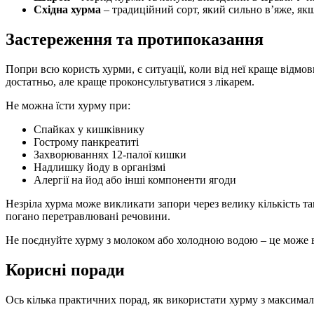
Східна хурма
– традиційний сорт, який сильно в’яже, як
Застереження та протипоказання
Попри всю користь хурми, є ситуації, коли від неї краще відмо
достатньо, але краще проконсультуватися з лікарем.
Не можна їсти хурму при:
Спайках у кишківнику
Гострому панкреатиті
Захворюваннях 12-палої кишки
Надлишку йоду в організмі
Алергії на йод або інші компоненти ягоди
Незріла хурма може викликати запори через велику кількість та
погано перетравлювані речовини.
Не поєднуйте хурму з молоком або холодною водою – це може вик
Корисні поради
Ось кілька практичних порад, як використати хурму з максима