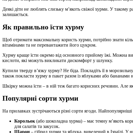
Деякі діти не люблять слизьку м’якоть свіжої хурми. У такому р
залишається.
Як правильно їсти хурму
Щоб отримати максимальну користь хурми, потрібно знати кільк
вітамінами та не перевантажити його цукром.
Хурму краще їсти окремо від основного прийому їжі. Можна викор
кислоти, які можуть викликати дискомфорт у шлунку.
Купили тверду в’язку хурму? Не біда. Покладіть її в морозильну
також покласти хурму в пакет разом із яблуками або бананами 
Шкірку можна їсти – в ній теж багато корисних речовин. Але я
Популярні сорти хурми
На прилавках зустрічаються різні сорти ягоди. Найпопулярніші 
Корольок
(або шоколадна хурма) – має темну м’якоть кор
для салатів та закусок.
Шарон
– гібрид хурми та яблука, виведений в Ізраїлі. У 