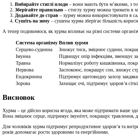
Вибирайте стиглі плоди
– вони мають бути м’якими, з то
Зберігайте правильно
– стиглу хурму можна тримати в хо
Додавайте до страв
– хурму можна використовувати в сала
Сушіть на зиму
– сушена хурма зберігає більшість корис
А тепер подивимося, як хурма впливає на різні системи організ
Система організму
Вплив хурми
Серцево-судинна
Знижує тиск, зміцнює судини, покра
Імунна
Підвищує опір інфекціям, зменшує з
Травна
Нормалізує роботу кишківника, пок
Нервова
Заспокоює, покращує сон, знижує ст
Ендокринна
Підтримує щитовидну залозу завдяк
Зорова
Захищає очі, підтримує здоров’я сітк
Висновок
Хурма – це дійсно корисна ягода, яка може підтримати ваше здор
Вона зміцнює серце, підтримує імунітет, покращує травлення, д
Для чоловіків хурма підтримує репродуктивне здоров’я та витри
років допомагає рости здоровими та енергійними.