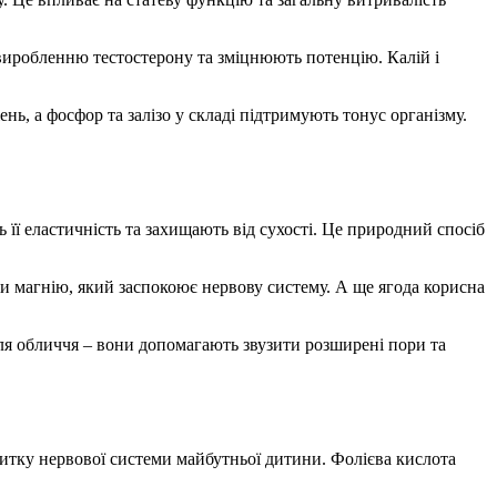
 виробленню тестостерону та зміцнюють потенцію. Калій і
нь, а фосфор та залізо у складі підтримують тонус організму.
 її еластичність та захищають від сухості. Це природний спосіб
ки магнію, який заспокоює нервову систему. А ще ягода корисна
для обличчя – вони допомагають звузити розширені пори та
витку нервової системи майбутньої дитини. Фолієва кислота