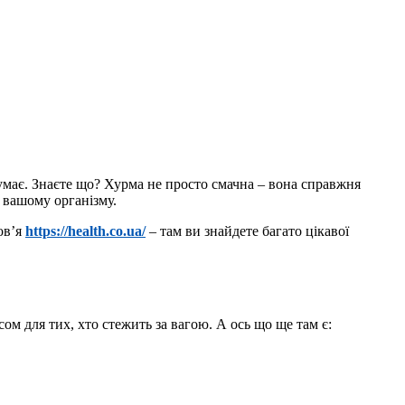
 думає. Знаєте що? Хурма не просто смачна – вона справжня
 вашому організму.
ов’я
https://health.co.ua/
– там ви знайдете багато цікавої
сом для тих, хто стежить за вагою. А ось що ще там є: