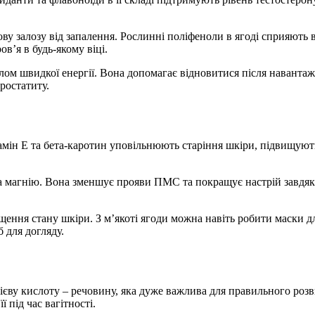
ву залозу від запалення. Рослинні поліфеноли в ягоді сприяють
в’я в будь-якому віці.
лом швидкої енергії. Вона допомагає відновитися після навантаже
ростатиту.
амін Е та бета-каротин уповільнюють старіння шкіри, підвищують
 та магнію. Вона зменшує прояви ПМС та покращує настрій завдя
щення стану шкіри. З м’якоті ягоди можна навіть робити маски 
б для догляду.
ієву кислоту – речовину, яка дуже важлива для правильного роз
 під час вагітності.