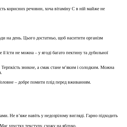
ість корисних речовин, хоча вітаміну С в ній майже не
ди на день. Цього достатньо, щоб наситити організм
 її їсти не можна – у ягоді багато пектину та дубильної
. Терпкість зникне, а смак стане м’яким і солодким. Можна
.
 Головне – добре помити плід перед вживанням.
ми. Не в’яже навіть у недозрілому вигляді. Гарно підходить
 Має хрустку текстуру, схожу на яблуко.