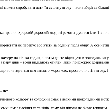
азі можна спробувати дати їм сушену ягоду – вона зберігає більш
а правил. Здоровій дорослій людині рекомендується їсти 1-2 пло
истати як перекус або з’їсти за годину після обіду. А ось натще
 камеру на кілька годин, а потім дайте відтанути в холодильнику
на пару днів – вони виділяють етилен, який прискорює дозрівання
кщо вона здається вам занадто жорсткою, просто очистіть ягоду.
– це:
ичневого кольору та солодкий смак з легкими шоколадними нотка
ньому немає насіння та танінів, тому він ніколи не буває терпким.