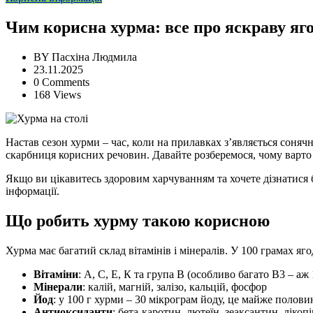
Чим корисна хурма: все про яскраву яго
BY
Пасхіна Людмила
23.11.2025
0 Comments
168 Views
Настав сезон хурми – час, коли на прилавках з’являється сонячн
скарбниця корисних речовин. Давайте розберемося, чому варто
Якщо ви цікавитесь здоровим харчуванням та хочете дізнатися 
інформації.
Що робить хурму такою корисною
Хурма має багатий склад вітамінів і мінералів. У 100 грамах яг
Вітаміни
: А, С, Е, К та група В (особливо багато В3 – аж
Мінерали
: калій, магній, залізо, кальцій, фосфор
Йод
: у 100 г хурми – 30 мікрограм йоду, це майже полови
Антиоксиданти
: бета-каротин, лютеїн, зеаксантин, лікоп