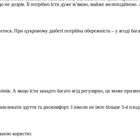
що не дозрів. Її потрібно їсти дуже м’якою, майже желеподібною
витися. При цукровому діабеті потрібна обережність – у ягоді ба
нінів. А якщо їсти занадто багато ягід регулярно, це може призве
ликати здуття та дискомфорт. І ніколи не їжте більше 3-4 плоді
льною користю: