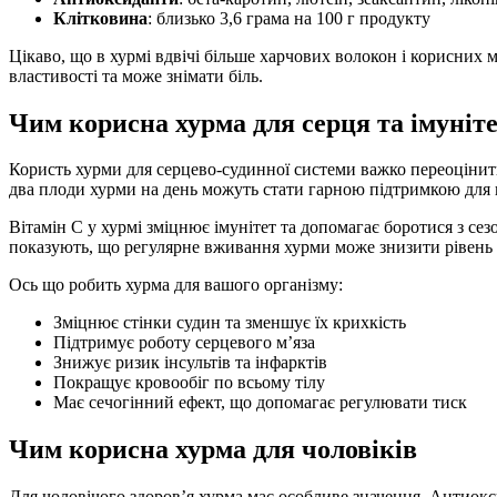
Клітковина
: близько 3,6 грама на 100 г продукту
Цікаво, що в хурмі вдвічі більше харчових волокон і корисних м
властивості та може знімати біль.
Чим корисна хурма для серця та імуніт
Користь хурми для серцево-судинної системи важко переоцінити.
два плоди хурми на день можуть стати гарною підтримкою для 
Вітамін С у хурмі зміцнює імунітет та допомагає боротися з с
показують, що регулярне вживання хурми може знизити рівень 
Ось що робить хурма для вашого організму:
Зміцнює стінки судин та зменшує їх крихкість
Підтримує роботу серцевого м’яза
Знижує ризик інсультів та інфарктів
Покращує кровообіг по всьому тілу
Має сечогінний ефект, що допомагає регулювати тиск
Чим корисна хурма для чоловіків
Для чоловічого здоров’я хурма має особливе значення. Антиокси