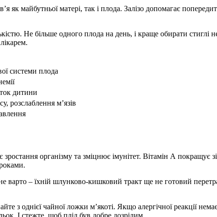
в’я як майбутньої матері, так і плода. Залізо допомагає попереди
істю. Не більше одного плода на день, і краще обирати стиглі не
лікарем.
вої системи плода
немії
ток дитини
у, розслаблення м’язів
равлення
ує зростання організму та зміцнює імунітет. Вітамін А покращує 
уроками.
и не варто – їхній шлунково-кишковий тракт ще не готовий пере
те з однієї чайної ложки м’якоті. Якщо алергічної реакції немає
ьок. І стежте, щоб плід був добре дозрілим.