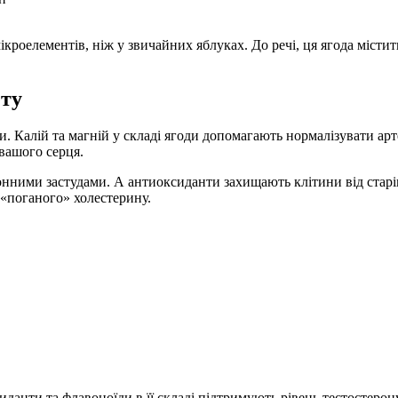
ікроелементів, ніж у звичайних яблуках. До речі, ця ягода місти
ету
 Калій та магній у складі ягоди допомагають нормалізувати арте
вашого серця.
езонними застудами. А антиоксиданти захищають клітини від стар
«поганого» холестерину.
данти та флавоноїди в її складі підтримують рівень тестостерон