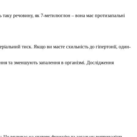
ть таку речовину, як 7-метилюглон – вона має протизапальні
ріальний тиск. Якщо ви маєте схильність до гіпертонії, один-
іння та зменшують запалення в організмі. Дослідження
у. Це впливає на статеву функцію та загальну витривалість