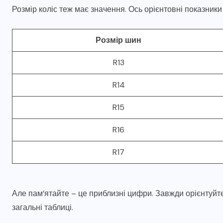
Розмір коліс теж має значення. Ось орієнтовні показник
Розмір шин
R13
R14
R15
R16
R17
Але пам’ятайте – це приблизні цифри. Завжди орієнтуйте
загальні таблиці.