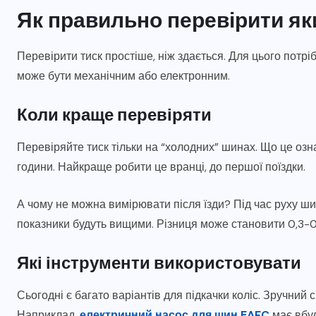
Як правильно перевірити як
Перевірити тиск простіше, ніж здається. Для цього потр
може бути механічним або електронним.
Коли краще перевіряти
Перевіряйте тиск тільки на “холодних” шинах. Що це оз
години. Найкраще робити це вранці, до першої поїздки.
А чому не можна вимірювати після їзди? Під час руху ши
показники будуть вищими. Різниця може становити 0,3-
Які інструменти використовувати
Сьогодні є багато варіантів для підкачки коліс. Зручний 
Наприклад,
електричний насос для шин EAFC
має вбуд