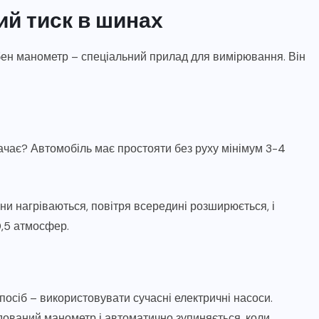
ий тиск в шинах
ібен манометр – спеціальний прилад для вимірювання. Він
начає? Автомобіль має простояти без руху мінімум 3-4
ни нагріваються, повітря всередині розширюється, і
0,5 атмосфер.
спосіб – використовувати сучасні електричні насоси.
ований манометр і автоматично зупиняється, коли