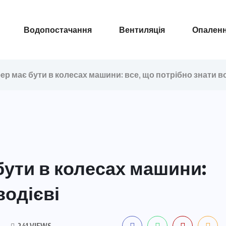
Водопостачання
Вентиляція
Опален
р має бути в колесах машини: все, що потрібно знати во
бути в колесах машини:
водієві
241 VIEWS