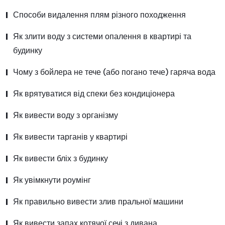
Способи видалення плям різного походження
Як злити воду з системи опалення в квартирі та
будинку
Чому з бойлера не тече (або погано тече) гаряча вода
Як врятуватися від спеки без кондиціонера
Як вивести воду з організму
Як вивести тарганів у квартирі
Як вивести бліх з будинку
Як увімкнути роумінг
Як правильно вивести злив пральної машини
Як вивести запах котячої сечі з дивана