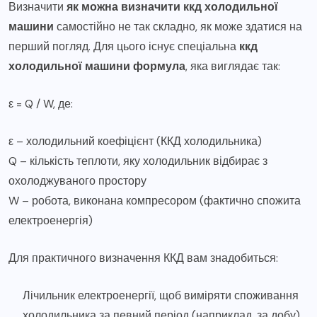
Визначити
як можна визначити ккд холодильної
машини
самостійно не так складно, як може здатися на
перший погляд. Для цього існує спеціальна
ккд
холодильної машини формула
, яка виглядає так:
ε = Q / W, де:
ε – холодильний коефіцієнт (ККД холодильника)
Q – кількість теплоти, яку холодильник відбирає з
охолоджуваного простору
W – робота, виконана компресором (фактично спожита
електроенергія)
Для практичного визначення ККД вам знадобиться:
Лічильник електроенергії, щоб виміряти споживання
холодильника за певний період (наприклад, за добу).