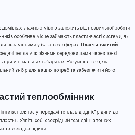
 домівках значною мірою залежить від правильної роботи
ників особливе місце займають пластинчасті системи, які
тали незамінними у багатьох сферах.
Пластинчастий
редачі тепла між різними середовищами через тонкі
 при мінімальних габаритах. Розуміння того, як
льний вибір для ваших потреб та забезпечити його
астий теплообмінник
інника
полягає у передачі тепла від однієї рідини до
астин. Уявіть собі своєрідний “сандвіч” з тонких
ча та холодна рідини.