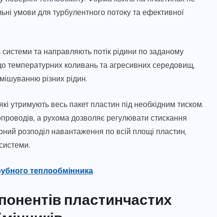
ьні умови для турбулентного потоку та ефективної
 системи та направляють потік рідини по заданому
х до температурних коливань та агресивних середовищ,
мішуванню різних рідин.
кі утримують весь пакет пластин під необхідним тиском.
опроводів, а рухома дозволяє регулювати стискання
ірний розподіл навантаження по всій площі пластин,
системи.
убного теплообмінника
мпонентів пластинчастих