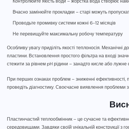
Контролюйте якість води – жорстка вода створює наки
Вчасно замінюйте прокладки – старі можуть пропуска
Проводьте промивку системи кожні 6-12 місяців
Не перевищуйте максимальну робочу температуру
Особливу увагу приділіть якості теплоносія. Механічні до
пластини. Встановлення простого фільтра на вході зна
стежити за рівнем pH рідини – занадто кисле або лужне
При перших ознаках проблем – зниженні ефективності, п
проведіть діагностику. Своєчасне виявлення проблеми 
Вис
Пластинчастий теплообмінник – це сучасне та ефективн
середовищами. Завдяки своїй унікальній конструкції з г