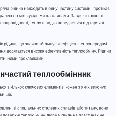
яча рідина надходить в одну частину системи і протікає
ралельно між сусідніми пластинами. Завдяки тонкості
еплопровідності, тепло швидко передається від гарячої
 рідини, що значно збільшує коефіцієнт теплопередачі.
ння досягається висока ефективність теплообміну. Рідини
метичними прокладками.
инчастий теплообмінник
ся з кількох ключових елементів, кожен з яких виконує
ьніше.
овлені зі спеціальних сталевих сплавів або титану, вони
у поверхні теплообміну. Форма хвиль на пластинах не