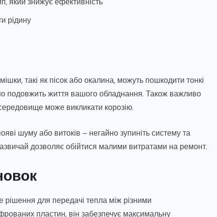
п, який знижує ефективність
ти рідину
мішки, такі як пісок або окалина, можуть пошкодити тонкі
чно подовжить життя вашого обладнання. Також важливо
 середовище може викликати корозію.
ояві шуму або витоків – негайно зупиніть систему та
зазвичай дозволяє обійтися малими витратами на ремонт.
новок
е рішення для передачі тепла між різними
офрованих пластин, він забезпечує максимальну