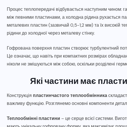
Процес теплопередачі відбувається наступним чином: гар
між певними пластинами, а холодна рідина рухається па
металевих пластин (зазвичай 0,5-1,2 мм) та їх високій т
рідини до холодної через металеву стінку.
Гофрована поверхня пластин створює турбулентний потік
Це означає, що навіть при компактних розмірах обладна
ніколи не змішуються між собою, оскільки розділені гер
Які частини має пласт
Конструкція
пластинчастого теплообмінника
складаєть
важливу функцію. Розглянемо основні компоненти детал
Теплообмінні пластини
– це серце всієї системи. Вигот
мають унікальну гофровану форму, яка максимізує площ