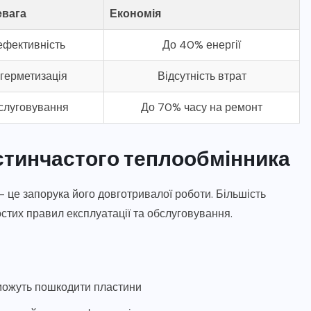
евага
Економія
ефективність
До 40% енергії
герметизація
Відсутність втрат
слуговування
До 70% часу на ремонт
стинчастого теплообмінника
це запорука його довготривалої роботи. Більшість
стих правил експлуатації та обслуговування.
и можуть пошкодити пластини