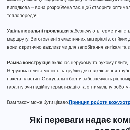
випадкова – вона розроблена так, щоб створити оптимал
теплопередачі.
Ущільнювальні прокладки
забезпечують герметичність
маршруту. Виготовлені з еластичних матеріалів, стійки
вони є критично важливими для запобігання витікам та з
Рамна конструкція
включає нерухому та рухому плити, я
Нерухома плита містить патрубки для підключення труб
пакета пластин. Стягувальні болти забезпечують рівном
гарантуючи надійну герметизацію та оптимальну роботу 
Вам також може бути цікаво:
Принцип роботи кожухотр
Які переваги надає ко