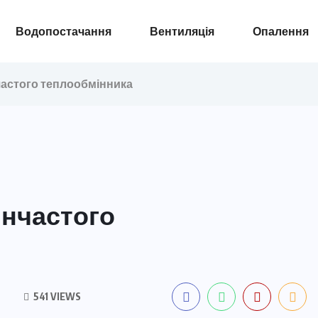
Водопостачання
Вентиляція
Опалення
астого теплообмінника
инчастого
541 VIEWS