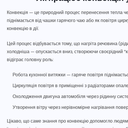
Конвекція — це природний процес перенесення тепла чер
піднімається від чашки гарячого чаю або як повітря цирк
конвекцію в дії.
Цей процес відбувається тому, що нагріта речовина (ріди
холодніша — опускається вниз, створюючи своєрідний “ко
відіграє головну роль:
Робота кухонної витяжки — гаряче повітря піднімаєтьс
Циркуляція повітря в приміщенні з радіаторами опал
Охолодження двигуна автомобіля через рідинну сист
Утворення вітру через нерівномірне нагрівання повер
Цікаво, що саме знання про конвекцію допомогло людям ств