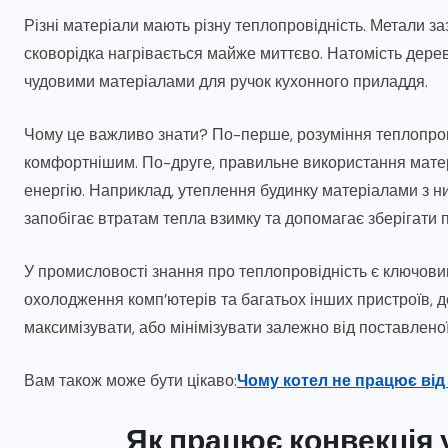
Різні матеріали мають різну теплопровідність. Метали 
сковорідка нагрівається майже миттєво. Натомість дерев
чудовими матеріалами для ручок кухонного приладдя.
Чому це важливо знати? По-перше, розуміння теплопров
комфортнішим. По-друге, правильне використання матер
енергію. Наприклад, утеплення будинку матеріалами з н
запобігає втратам тепла взимку та допомагає зберігати п
У промисловості знання про теплопровідність є ключовим
охолодження комп’ютерів та багатьох інших пристроїв, 
максимізувати, або мінімізувати залежно від поставленої
Вам також може бути цікаво:
Чому котел не працює від
Як працює конвекція 