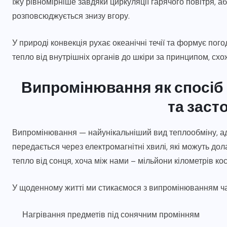
їжу рівномірніше завдяки циркуляції гарячого повітря, 
розповсюджується знизу вгору.
У природі конвекція рухає океанічні течії та формує пог
тепло від внутрішніх органів до шкіри за принципом, схо
Випромінювання як спосіб
та заст
Випромінювання — найунікальніший вид теплообміну, а
передається через електромагнітні хвилі, які можуть до
тепло від сонця, хоча між нами – мільйони кілометрів ко
У щоденному житті ми стикаємося з випромінюванням час
Нагрівання предметів під сонячним промінням