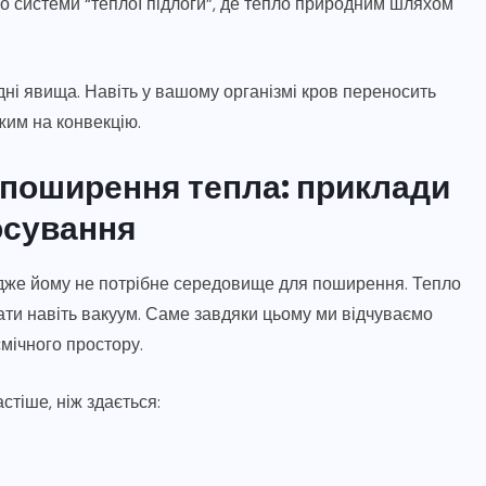
або системи “теплої підлоги”, де тепло природним шляхом
одні явища. Навіть у вашому організмі кров переносить
жим на конвекцію.
 поширення тепла: приклади
осування
дже йому не потрібне середовище для поширення. Тепло
лати навіть вакуум. Саме завдяки цьому ми відчуваємо
смічного простору.
тіше, ніж здається: