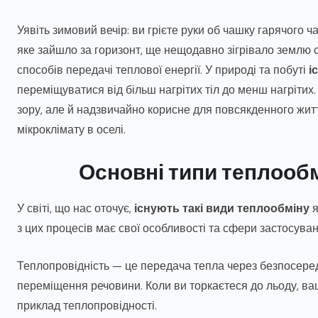
Уявіть зимовий вечір: ви грієте руки об чашку гарячого ча
яке зайшло за горизонт, ще нещодавно зігрівало землю 
способів передачі теплової енергії. У природі та побуті
і
переміщуватися від більш нагрітих тіл до менш нагрітих. 
зору, але й надзвичайно корисне для повсякденного жит
мікроклімату в оселі.
Основні типи теплообмі
У світі, що нас оточує,
існують такі види теплообміну
я
з цих процесів має свої особливості та сфери застосуван
Теплопровідність — це передача тепла через безпосередн
переміщення речовини. Коли ви торкаєтеся до льоду, ваш
приклад теплопровідності.