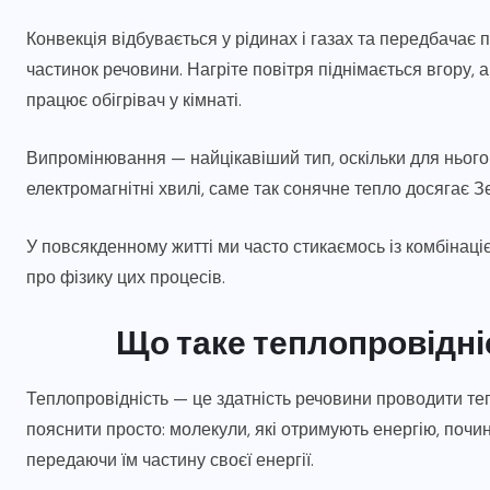
Конвекція відбувається у рідинах і газах та передбача
частинок речовини. Нагріте повітря піднімається вгору, 
працює обігрівач у кімнаті.
Випромінювання — найцікавіший тип, оскільки для нього
електромагнітні хвилі, саме так сонячне тепло досягає З
У повсякденному житті ми часто стикаємось із комбінаці
про фізику цих процесів.
Що таке теплопровідні
Теплопровідність — це здатність речовини проводити т
пояснити просто: молекули, які отримують енергію, поч
передаючи їм частину своєї енергії.