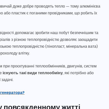
зазвичай дуже добре проводять тепло — тому алюмінієва
о або пластик є поганими провідниками, що робить їх
ідності допомагає зробити наш побут безпечнішим та
іалів з різною теплопровідністю дозволяє заощадити
изькою теплопровідністю (пінопласт, мінеральна вата)
рохолоду влітку.
 при проєктуванні теплообмінників, двигунів, систем
де
існують такі види теплообміну
, які потрібно або
 задачі.
 генератора?
у повсякденному житті