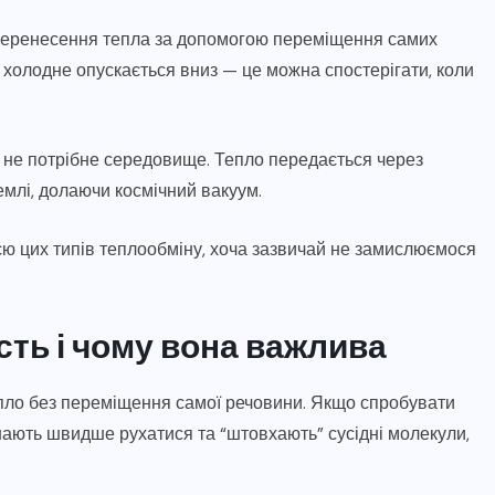
є перенесення тепла за допомогою переміщення самих
а холодне опускається вниз — це можна спостерігати, коли
 не потрібне середовище. Тепло передається через
емлі, долаючи космічний вакуум.
єю цих типів теплообміну, хоча зазвичай не замислюємося
сть і чому вона важлива
епло без переміщення самої речовини. Якщо спробувати
инають швидше рухатися та “штовхають” сусідні молекули,