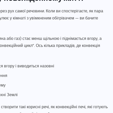
ез рух самої речовини. Коли ви спостерігаєте, як пара
улює у кімнаті з увімкненим обігрівачем — ви бачите
на або газ) стає менш щільною і піднімається вгору, а
нвекційний цикл”. Ось кілька прикладів, де конвекція
я вгору і виводиться назовні
ення
ему
хні Землі
орити такі корисні речі, як конвекційні печі, які готують