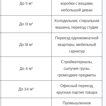
До 5 м³
коробки с вещами,
небольшой диван
Холодильник, стиральная
До 13 м³
машина, переезд студии
Переезд однокомнатной
До 18 м³
квартиры, мебельный
гарнитур
Стройматериалы,
До 4 м³
сыпучие грузы,
громоздкие предметы
Офисный переезд,
До 34 м³
крупная партия товара
Промышленное