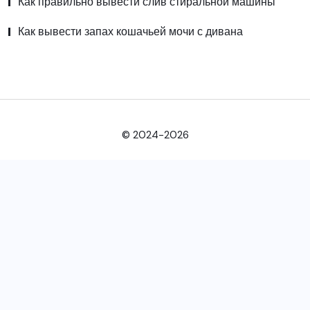
Как правильно вывести слив стиральной машины
Как вывести запах кошачьей мочи с дивана
© 2024-2026