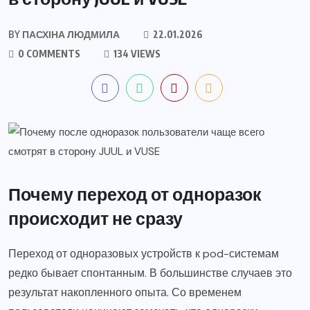
BY
ПАСХІНА ЛЮДМИЛА
22.01.2026
0 COMMENTS
134 VIEWS
Почему переход от одноразок
происходит не сразу
Переход от одноразовых устройств к pod-системам
редко бывает спонтанным. В большинстве случаев это
результат накопленного опыта. Со временем