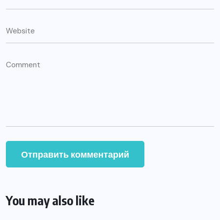
You may also like