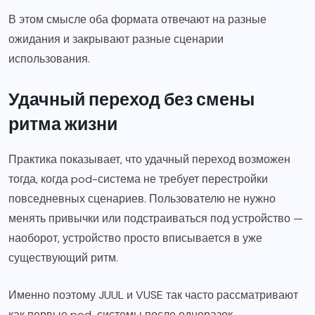
В этом смысле оба формата отвечают на разные
ожидания и закрывают разные сценарии
использования.
Удачный переход без смены
ритма жизни
Практика показывает, что удачный переход возможен
тогда, когда pod-система не требует перестройки
повседневных сценариев. Пользователю не нужно
менять привычки или подстраиваться под устройство —
наоборот, устройство просто вписывается в уже
существующий ритм.
Именно поэтому JUUL и VUSE так часто рассматривают
как первые pod-системы после одноразок.