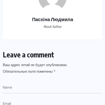
Пасхіна Людмила
About Author
Leave a comment
Ваш адрес email не будет опубликован.
Обязательные поля помечены
*