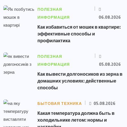
ПОЛЕЗНАЯ
ИНФОРМАЦИЯ
06.08.2026
Как избавиться от мошек в квартире:
эффективные способы и
профилактика
ПОЛЕЗНАЯ
ИНФОРМАЦИЯ
05.08.2026
Как вывести долгоносиков из зерна в
домашних условиях: действенные
способы
БЫТОВАЯ ТЕХНИКА
05.08.2026
Какая температура должна быть в
холодильнике летом: нормы и
настройки