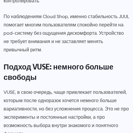
контролировать.
По наблюдениям Cloud Shop, именно стабильность JUUL
помогает многим пользователям спокойно перейти на
pod-систему без ощущения дискомфорта. Устройство
не требует внимания и не заставляет менять
привычный ритм.
Подход VUSE: немного больше
свободы
VUSE, в свою очередь, чаще привлекает пользователей,
которым после одноразок хочется немного больше
вариативности, но без усложнения процесса. Это не про
эксперименты и постоянные настройки, а про
возможность выбора внутри знакомого и понятного