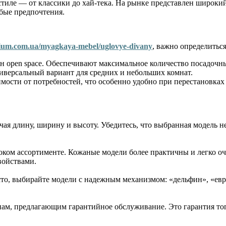
тиле — от классики до хай-тека. На рынке представлен широкий
бые предпочтения.
ium.com.ua/myagkaya-mebel/uglovye-divany
, важно определиться
 open space. Обеспечивают максимальное количество посадочны
версальный вариант для средних и небольших комнат.
ости от потребностей, что особенно удобно при перестановках 
чая длину, ширину и высоту. Убедитесь, что выбранная модель н
оком ассортименте. Кожаные модели более практичны и легко о
войствами.
сто, выбирайте модели с надежным механизмом: «дельфин», «ев
ам, предлагающим гарантийное обслуживание. Это гарантия того