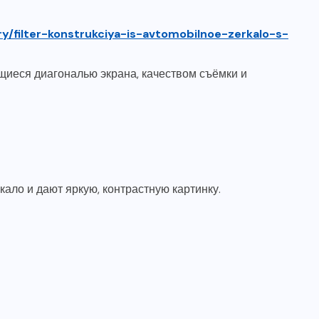
ry/filter-konstrukciya-is-avtomobilnoe-zerkalo-s-
щиеся диагональю экрана, качеством съёмки и
ало и дают яркую, контрастную картинку.