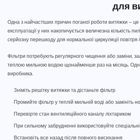
для в
Одна з найчастіших причин поганої роботи витяжки – це 
експлуатації у них накопичується величезна кількість пи
серйозну перешкоду для нормальної циркуляції повітря 
Фільтри потребують регулярного чищення або заміни, зал
теплою мильною водою щонайменше раз на місяць. Однор
виробника.
Зніміть решітку витяжки та дістаньте фільтр
Промийте фільтр у теплій мильній воді або замініть н
Перевірте стан вентиляційного каналу ліхтариком
При сильному забрудненні використовуйте спеціальн
Встановіть все назад після повного висихання