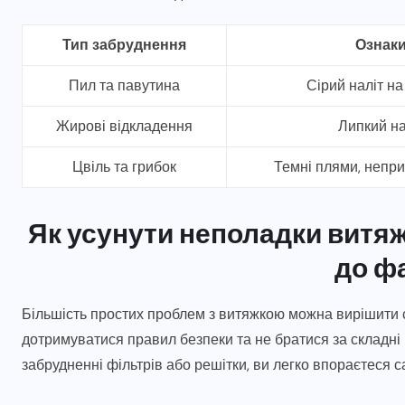
Тип забруднення
Ознак
Пил та павутина
Сірий наліт на
Жирові відкладення
Липкий на
Цвіль та грибок
Темні плями, непр
Як усунути неполадки витя
до ф
Більшість простих проблем з витяжкою можна вирішити с
дотримуватися правил безпеки та не братися за складні
забрудненні фільтрів або решітки, ви легко впораєтеся с