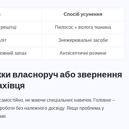
и
Спосіб усунення
 решітці
Пилосос + волога тканина
літ
Знежирювальні засоби
иємний запах
Антисептичні розчини
жки власноруч або звернення
ахівця
амостійно, не маючи спеціальних навичок. Головне –
 роботи без належного досвіду. Якщо проблема у
амі.