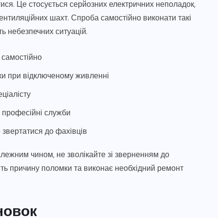
йтися. Це стосується серйозних електричних неполадок,
ентиляційних шахт. Спроба самостійно виконати такі
ь небезпечних ситуацій.
 самостійно
ьки при відключеному живленні
ціалісту
 професійні служби
 звертатися до фахівців
алежним чином, не зволікайте зі зверненням до
ть причину поломки та виконає необхідний ремонт
новок