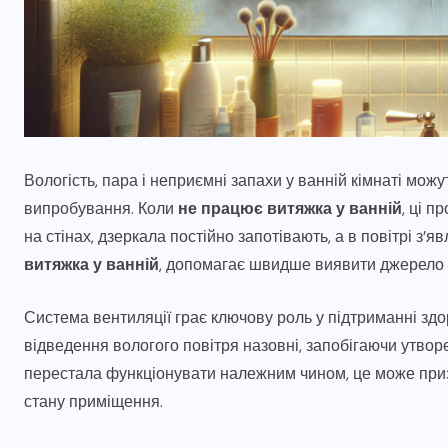
Вологість, пара і неприємні запахи у ванній кімнаті м
випробування. Коли
не працює витяжка у ванній
, ці 
на стінах, дзеркала постійно запотівають, а в повітрі з’я
витяжка у ванній
, допомагає швидше виявити джерело п
Система вентиляції грає ключову роль у підтриманні здор
відведення вологого повітря назовні, запобігаючи утвор
перестала функціонувати належним чином, це може приз
стану приміщення.