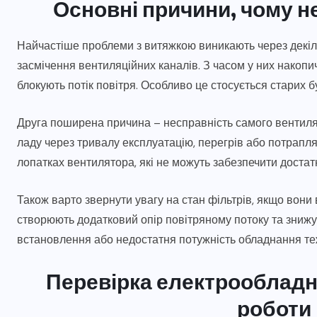
Основні причини, чому н
Найчастіше проблеми з витяжкою виникають через декі
засмічення вентиляційних каналів. З часом у них накопичу
блокують потік повітря. Особливо це стосується старих б
Друга поширена причина – несправність самого вентиля
ладу через тривалу експлуатацію, перегрів або потрапл
лопатках вентилятора, які не можуть забезпечити достат
Також варто звернути увагу на стан фільтрів, якщо вони 
створюють додатковий опір повітряному потоку та зниж
встановлення або недостатня потужність обладнання теж
Перевірка електрообладна
роботи