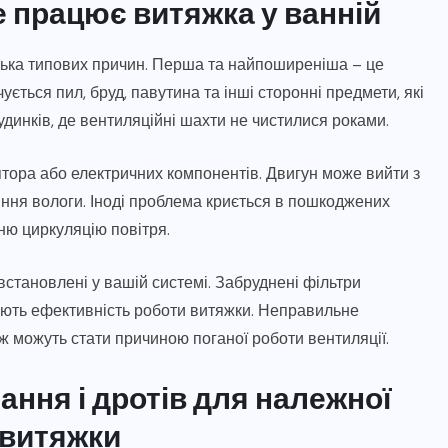
е працює витяжка у ванній
лька типових причин. Перша та найпоширеніша – це
ється пил, бруд, павутина та інші сторонні предмети, які
удинків, де вентиляційні шахти не чистилися роками.
тора або електричних компонентів. Двигун може вийти з
яння вологи. Іноді проблема криється в пошкоджених
ню циркуляцію повітря.
встановлені у вашій системі. Забруднені фільтри
ують ефективність роботи витяжки. Неправильне
 можуть стати причиною поганої роботи вентиляції.
ння і дротів для належної
 витяжки