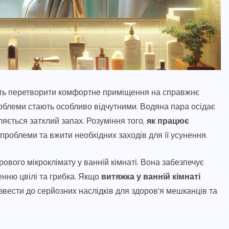
ожуть перетворити комфортне приміщення на справжнє
проблеми стають особливо відчутними. Водяна пара осідає
вляється затхлий запах. Розуміння того,
як працює
роблеми та вжити необхідних заходів для її усунення.
ового мікроклімату у ванній кімнаті. Вона забезпечує
енню цвілі та грибка. Якщо
витяжка у ванній кімнаті
вести до серйозних наслідків для здоров’я мешканців та