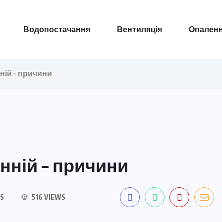
Водопостачання
Вентиляція
Опален
ній – причини
нній – причини
S
516 VIEWS