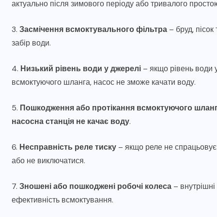
актуально після зимового періоду або тривалого просто
3.
Засмічення всмоктувального фільтра
– бруд, пісок
забір води.
4.
Низький рівень води у джерелі
– якщо рівень води 
всмоктуючого шланга, насос не зможе качати воду.
5.
Пошкодження або протікання всмоктуючого шлан
насосна станція не качає воду
.
6.
Несправність реле тиску
– якщо реле не спрацьовує
або не виключатися.
7.
Зношені або пошкоджені робочі колеса
– внутрішні
ефективність всмоктування.