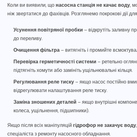
Коли ви виявили, що
насосна станція не качає воду
, 
ніж звертатися до фахівців. Розглянемо покрокові дії 
Усунення повітряної пробки
– відкрутіть заливну пр
до переливу.
Очищення фільтра
– витягніть і промийте всмоктувал
Перевірка герметичності системи
– ретельно оглянь
підтягніть хомути або замініть ущільнювальні кільця.
Регулювання реле тиску
– якщо насос постійно вми
відрегулювати налаштування реле тиску.
Заміна зношених деталей
– якщо внутрішні компонен
колеса, ущільнення, підшипники).
Якщо після всіх маніпуляцій
гідрофор не закачує воду
спеціаліста з ремонту насосного обладнання.