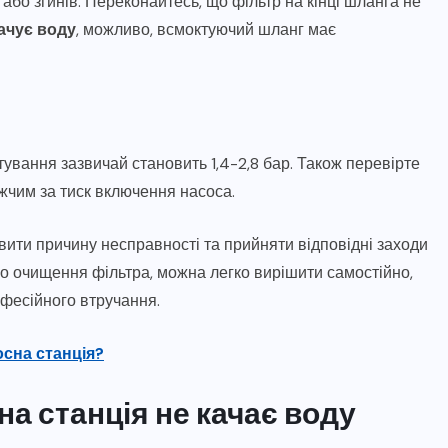
бо згинів. Переконайтесь, що фільтр на кінці шланга не
ачує воду
, можливо, всмоктуючий шланг має
вання зазвичай становить 1,4-2,8 бар. Також перевірте
ижчим за тиск включення насоса.
ити причину несправності та прийняти відповідні заходи
або очищення фільтра, можна легко вирішити самостійно,
офесійного втручання.
сна станція?
а станція не качає воду