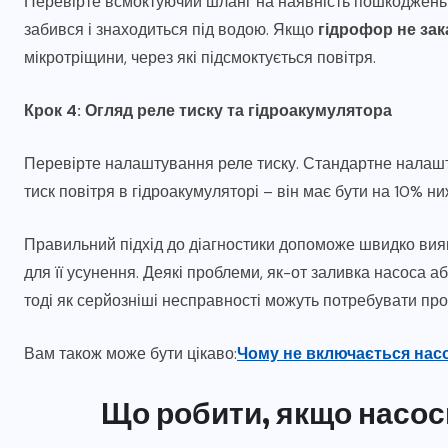
Перевірте всмоктуючий шланг на наявність пошкоджень а
забився і знаходиться під водою. Якщо
гідрофор не зак
мікротріщини, через які підсмоктується повітря.
Крок 4: Огляд реле тиску та гідроакумулятора
Перевірте налаштування реле тиску. Стандартне налашту
тиск повітря в гідроакумуляторі – він має бути на 10% н
Правильний підхід до діагностики допоможе швидко вияв
для її усунення. Деякі проблеми, як-от заливка насоса 
тоді як серйозніші несправності можуть потребувати пр
Вам також може бути цікаво:
Чому не включається насо
Що робити, якщо насосн