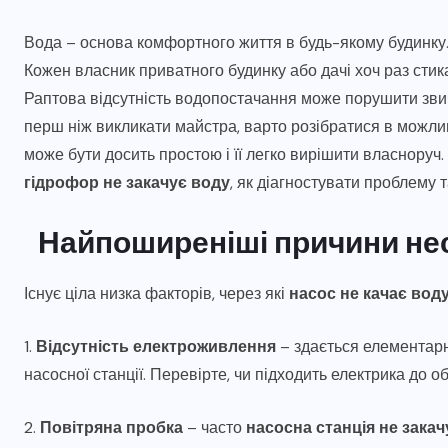
Вода – основа комфортного життя в будь-якому будинку. 
Кожен власник приватного будинку або дачі хоч раз стик
Раптова відсутність водопостачання може порушити зви
перш ніж викликати майстра, варто розібратися в можл
може бути досить простою і її легко вирішити власноруч.
гідрофор не закачує воду
, як діагностувати проблему т
Найпоширеніші причини нес
Існує ціла низка факторів, через які
насос не качає вод
1.
Відсутність електроживлення
– здається елементарн
насосної станції. Перевірте, чи підходить електрика до
2.
Повітряна пробка
– часто
насосна станція не закач