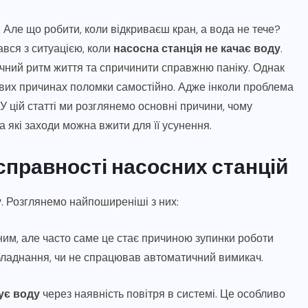
Але що робити, коли відкриваєш кран, а вода не тече?
ався з ситуацією, коли
насосна станція не качає воду
.
чний ритм життя та спричинити справжню паніку. Однак
ивих причинах поломки самостійно. Адже інколи проблема
 У цій статті ми розглянемо основні причини, чому
а які заходи можна вжити для її усунення.
правності насосних станцій
у
. Розглянемо найпоширеніші з них:
им, але часто саме це стає причиною зупинки роботи
 обладнання, чи не спрацював автоматичний вимикач.
ує воду
через наявність повітря в системі. Це особливо