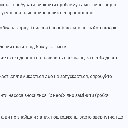
можна спробувати вирішити проблему самостійно, перш
для усунення найпоширеніших несправностей:
обку на корпусі насоса і повністю заповніть його водою
ьний фільтр від бруду та сміття.
те всі з’єднання на наявність протікань, за необхідності
кається/вимикається або не запускається, спробуйте
ти насоса зносилися, їх необхідно замінити (робочі
, а ви не знайшли явних пошкоджень, варто звернутися до