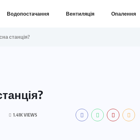
Водопостачання
Вентиляція
Опалення
сна станція?
станція?
1.41K VIEWS