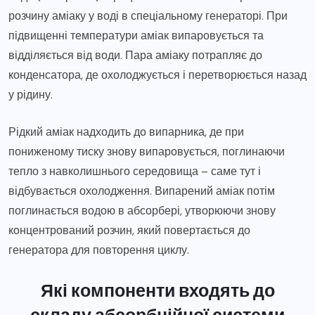
розчину аміаку у воді в спеціальному генераторі. При
підвищенні температури аміак випаровується та
відділяється від води. Пара аміаку потрапляє до
конденсатора, де охолоджується і перетворюється назад
у рідину.
Рідкий аміак надходить до випарника, де при
пониженому тиску знову випаровується, поглинаючи
тепло з навколишнього середовища – саме тут і
відбувається охолодження. Випарений аміак потім
поглинається водою в абсорбері, утворюючи знову
концентрований розчин, який повертається до
генератора для повторення циклу.
Які компоненти входять до
складу абсорбційної системи