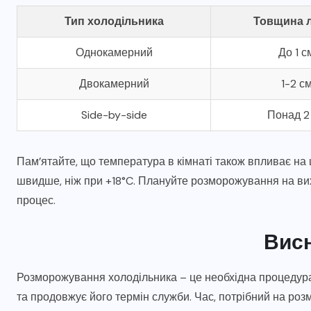
Тип холодільника
Товщина 
Однокамерний
До 1 с
Двокамерний
1-2 с
Side-by-side
Понад 2
Пам’ятайте, що температура в кімнаті також впливає на
швидше, ніж при +18°C. Плануйте розморожування на вих
процес.
Вис
Розморожування холодільника – це необхідна процедура
та продовжує його термін служби. Час, потрібний на роз