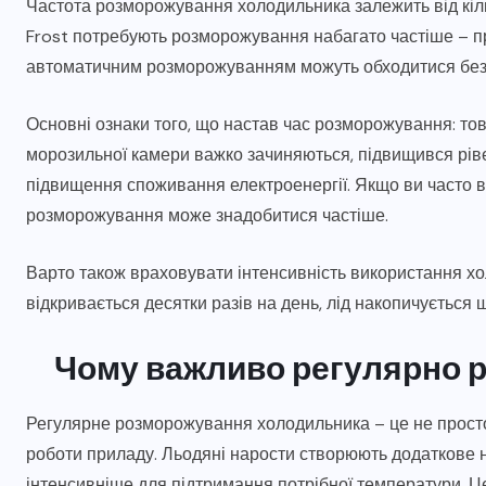
Частота розморожування холодильника залежить від кіль
Frost потребують розморожування набагато частіше – пр
автоматичним розморожуванням можуть обходитися без в
Основні ознаки того, що настав час розморожування: то
морозильної камери важко зачиняються, підвищився ріве
підвищення споживання електроенергії. Якщо ви часто в
розморожування може знадобитися частіше.
Варто також враховувати інтенсивність використання хол
відкривається десятки разів на день, лід накопичується
Чому важливо регулярно 
Регулярне розморожування холодильника – це не просто 
роботи приладу. Льодяні нарости створюють додаткове
інтенсивніше для підтримання потрібної температури. Ц