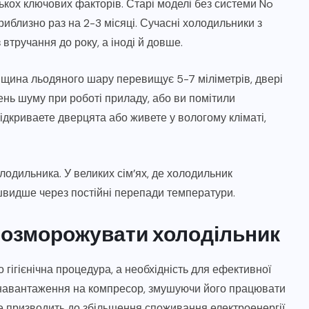
кох ключових факторів. Старі моделі без системи No
иблизно раз на 2-3 місяці. Сучасні холодильники з
тручання до року, а іноді й довше.
вщина льодяного шару перевищує 5-7 міліметрів, двері
нь шуму при роботі приладу, або ви помітили
ідкриваете дверцята або живете у вологому кліматі,
одильника. У великих сім’ях, де холодильник
 швидше через постійні перепади температури.
розморожувати холодільник
гігієнічна процедура, а необхідність для ефективної
 навантаження на компресор, змушуючи його працювати
е призводить до збільшення споживання електроенергії