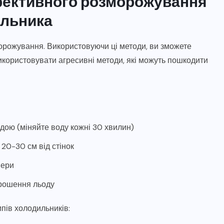
фективного розморожування
ільника
морожування. Використовуючи ці методи, ви зможете
икористовувати агресивні методи, які можуть пошкодити
дою (міняйте воду кожні 30 хвилин)
 20-30 см від стінок
мери
зрошення льоду
пів холодильників: