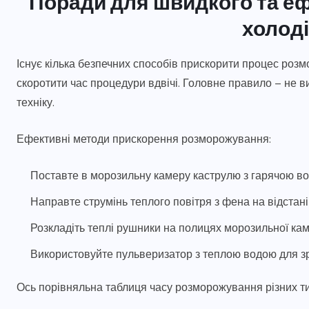
Поради для швидкого та е
холод
Існує кілька безпечних способів прискорити процес роз
скоротити час процедури вдвічі. Головне правило – не в
техніку.
Ефективні методи прискорення розморожування:
Поставте в морозильну камеру каструлю з гарячою во
Направте струмінь теплого повітря з фена на відстані
Розкладіть теплі рушники на полицях морозильної ка
Використовуйте пульверизатор з теплою водою для 
Ось порівняльна таблиця часу розморожування різних ти