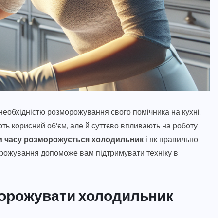
необхідністю розморожування свого помічника на кухні.
ть корисний об’єм, але й суттєво впливають на роботу
и часу розморожується холодильник
і як правильно
рожування допоможе вам підтримувати техніку в
морожувати холодильник