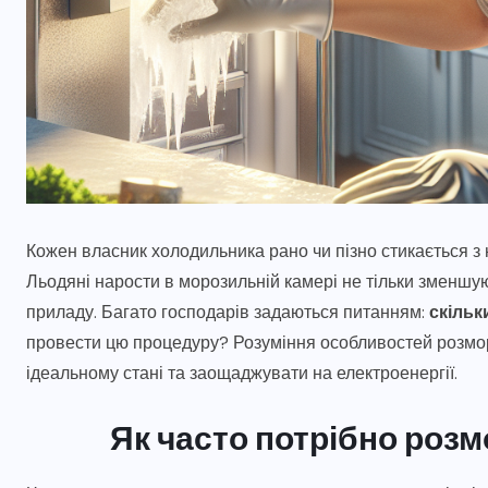
Кожен власник холодильника рано чи пізно стикається з 
Льодяні нарости в морозильній камері не тільки зменшую
приладу. Багато господарів задаються питанням:
скільк
провести цю процедуру? Розуміння особливостей розмо
ідеальному стані та заощаджувати на електроенергії.
Як часто потрібно роз