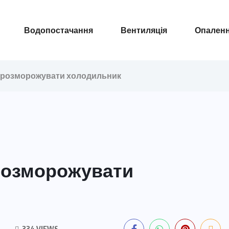
Водопостачання
Вентиляція
Опален
о розморожувати холодильник
 розморожувати
334 VIEWS