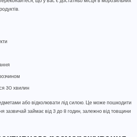
 Переконайтеся, що у вас є достатньо місця в морозильних
одуктів.
укти
ання
розчином
ися 30 хвилин
едметами або відколювати лід силою. Це може пошкодити
я зазвичай займає від 3 до 8 годин, залежно від товщини