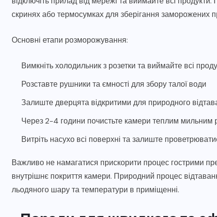
відключіть прилад від мережі та виймайте всі продукти.
скринях або термосумках для зберігання заморожених пр
Основні етапи розморожування:
Вимкніть холодильник з розетки та виймайте всі прод
Розставте рушники та ємності для збору талої води
Залиште дверцята відкритими для природного відтав
Через 2-4 години почистьте камери теплим мильним 
Витріть насухо всі поверхні та залиште проветрюват
Важливо не намагатися прискорити процес гострими пр
внутрішнє покриття камери. Природний процес відтаванн
льодяного шару та температури в приміщенні.