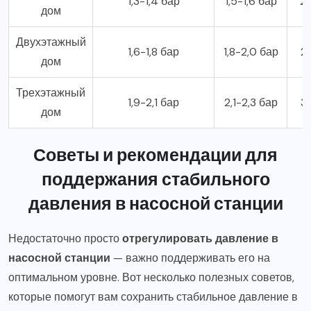
1,3-1,4 бар
1,5-1,6 бар
2,
дом
Двухэтажный
1,6-1,8 бар
1,8-2,0 бар
2,
дом
Трехэтажный
1,9-2,1 бар
2,1-2,3 бар
3,
дом
Советы и рекомендации для
поддержания стабильного
давления в насосной станции
Недостаточно просто
отрегулировать давление в
насосной станции
— важно поддерживать его на
оптимальном уровне. Вот несколько полезных советов,
которые помогут вам сохранить стабильное давление в