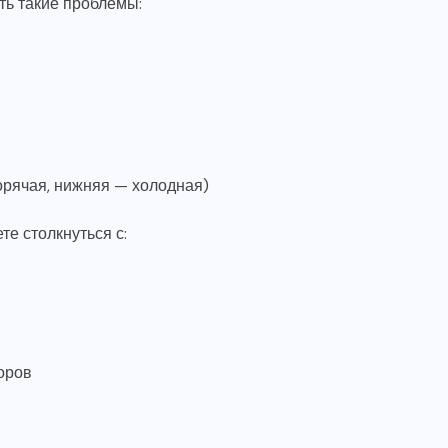
ть такие проблемы:
орячая, нижняя — холодная)
е столкнуться с:
оров